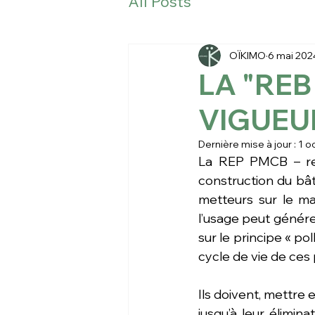
All Posts
OÏKIMO
6 mai 202
LA "REB
VIGUEUR
Dernière mise à jour :
1 o
La REP PMCB – res
construction du bât
metteurs sur le ma
l’usage peut générer
sur le principe « p
cycle de vie de ces p
Ils doivent, mettre
jusqu’à leur élimin