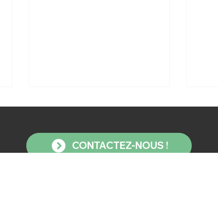
CONTACTEZ-NOUS !
ISOLANTS BIO-SOURCÉS:
OPU
FAIRE LE BON CHOIX !
PRO
Vos données
Mentions Légales
P