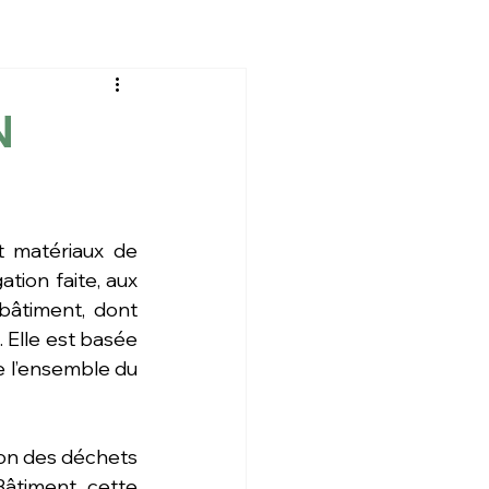
N
 matériaux de 
ion faite, aux 
âtiment, dont 
 Elle est basée 
e l’ensemble du 
on des déchets 
Bâtiment, cette 